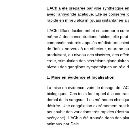
L
’
ACh
a
été
préparée
par
voie
synthétique
e
avec
l
’
anhydride
acétique
.
Elle
se
conserve
l
rapide
en
milieu
alcalin
(
quasi
instantanée
à
L
’
ACh
diffuse
facilement
et
se
comporte
com
même
à
des
concentrations
faibles
,
elle
peut
composés
naturels
appelés
médiateurs
chim
de
l
’
influx
nerveux
à
un
effecteur
,
neurone
ou
produisant
,
au
niveau
des
viscères
,
des
effet
cœur
,
stimulation
des
sécrétions
glandulaires
niveau
des
ganglions
sympathiques
un
rôle
d
1
.
Mise
en
évidence
et
localisation
La
mise
en
évidence
,
voire
le
dosage
de
l
’
AC
biologiques
.
Ces
tests
font
appel
à
la
contract
dorsal
de
la
sangsue
.
Les
méthodes
chimiqu
désirée
.
Une
congélation
extrêmement
rapid
peut
subir
des
variations
très
rapides
(
destru
acétylase
).
L
’
ACh
a
été
trouvée
dans
des
pla
animaux
par
Dale
.