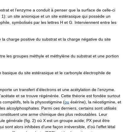
strat
et
l
’
enzyme
a
conduit
à
penser
que
la
surface
de
celle
-
ci
.
1
)
:
un
site
anionique
et
un
site
estérasique
qui
possède
un
phile
,
symbolisés
par
les
lettres
H
et
G
.
Interviennent
entre
les
e
la
charge
positive
du
substrat
et
la
charge
négative
du
site
tre
les
groupes
méthyle
et
méthylène
du
substrat
et
une
portion
e
basique
du
site
estérasique
et
le
carbonyle
électrophile
de
mporte
un
transfert
d
’
électrons
et
une
acétylation
de
l
’
enzyme
.
’
acétate
et
se
trouve
régénérée
.
Cette
théorie
est
fondée
surtout
s
compétifs
,
tels
la
physostigmine
(
ou
ésérine
),
la
néostigmine
,
et
les
alcoylphosphates
.
Parmi
ces
derniers
,
certains
sont
utilisés
constituent
une
arme
chimique
des
plus
redoutables
.
Leur
ule
générale
(
fig
.
2
)
où
X
est
un
groupe
acide
;
PX
peut
être
qui
sont
alors
inhibées
d
’
une
façon
irréversible
,
d
’
où
l
’
effet
létal