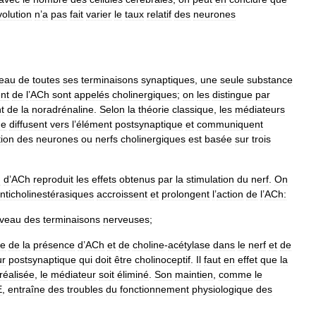
volution
n
’
a
pas
fait
varier
le
taux
relatif
des
neurones
veau
de
toutes
ses
terminaisons
synaptiques
,
une
seule
substance
ent
de
l
’
ACh
sont
appelés
cholinergiques
;
on
les
distingue
par
nt
de
la
noradrénaline
.
Selon
la
théorie
classique
,
les
médiateurs
ue
diffusent
vers
l
’
élément
postsynaptique
et
communiquent
tion
des
neurones
ou
nerfs
cholinergiques
est
basée
sur
trois
n
d
’
ACh
reproduit
les
effets
obtenus
par
la
stimulation
du
nerf
.
On
nticholinestérasiques
accroissent
et
prolongent
l
’
action
de
l
’
ACh:
iveau
des
terminaisons
nerveuses
;
ue
de
la
présence
d
’
ACh
et
de
choline
-
acétylase
dans
le
nerf
et
de
ur
postsynaptique
qui
doit
être
cholinoceptif
.
Il
faut
en
effet
que
la
réalisée
,
le
médiateur
soit
éliminé
.
Son
maintien
,
comme
le
E
,
entraîne
des
troubles
du
fonctionnement
physiologique
des