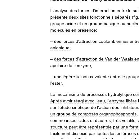
L
’
analyse
des
forces
d
’
interaction
entre
le
sub
présente
deux
sites
fonctionnels
séparés
(
fig
groupe
acide
et
un
groupe
basique
ou
nucléo
molécules
en
présence:
–
des
forces
d
’
attraction
coulombiennes
entr
anionique
;
–
des
forces
d
’
attraction
de
Van
der
Waals
en
apolaire
de
l
’
enzyme
;
–
une
légère
liaison
covalente
entre
le
group
l
’
ester
.
Le
mécanisme
du
processus
hydrolytique
co
Après
avoir
réagi
avec
l
’
eau
,
l
’
enzyme
libère
l
sur
l
’
étude
cinétique
de
l
’
action
des
inhibiteur
un
groupe
de
composés
organophosphorés
,
comme
insecticides
et
d
’
autres
,
très
volatils
,
structure
peut
être
représentée
par
une
form
facilement
dissocié
par
toutes
les
estérases