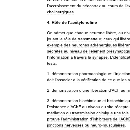
l
’
accroissement
du
néocortex
au
cours
de
l
’
é
cholinergiques
.
4
.
Rôle
de
l
’
acétylcholine
On
admet
que
chaque
neurone
libère
,
au
ni
jouant
le
rôle
de
transmetteur
;
ceux
qui
libèr
exemple
des
neurones
adrénergiques
libéra
sécrétés
au
niveau
de
l
’
élément
présynaptiq
l
’
information
à
travers
la
synapse
.
L
’
identifica
tests:
1
.
démonstration
pharmacologique:
l
’
injectio
doit
l
’
associer
à
la
vérification
de
ce
que
les
a
2
.
démonstration
d
’
une
libération
d
’
ACh
au
n
3
.
démonstration
biochimique
et
histochimiq
l
’
existence
d
’
AChE
au
niveau
du
site
récepte
médiation
ou
transmission
chimique
une
fois
prouve
l
’
administration
d
’
inhibiteurs
de
l
’
ACh
jonctions
nerveuses
ou
neuro
-
musculaires
.