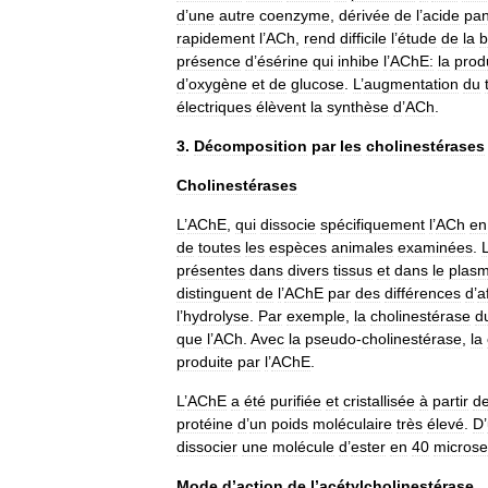
d
’
une
autre
coenzyme
,
dérivée
de
l
’
acide
pan
rapidement
l
’
ACh
,
rend
difficile
l
’
étude
de
la
b
présence
d
’
ésérine
qui
inhibe
l
’
AChE:
la
prod
d
’
oxygène
et
de
glucose
.
L
’
augmentation
du
électriques
élèvent
la
synthèse
d
’
ACh
.
3
.
Décomposition
par
les
cholinestérases
Cholinestérases
L
’
AChE
,
qui
dissocie
spécifiquement
l
’
ACh
en
de
toutes
les
espèces
animales
examinées
.
présentes
dans
divers
tissus
et
dans
le
plas
distinguent
de
l
’
AChE
par
des
différences
d
’
a
l
’
hydrolyse
.
Par
exemple
,
la
cholinestérase
d
que
l
’
ACh
.
Avec
la
pseudo
-
cholinestérase
,
la
produite
par
l
’
AChE
.
L
’
AChE
a
été
purifiée
et
cristallisée
à
partir
d
protéine
d
’
un
poids
moléculaire
très
élevé
.
D
’
dissocier
une
molécule
d
’
ester
en
40
micros
Mode
d
’
action
de
l
’
acétylcholinestérase