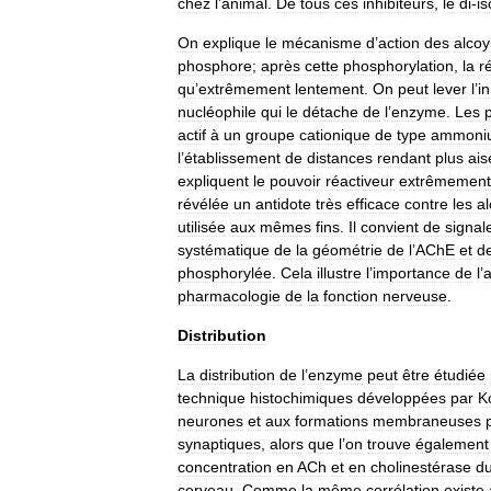
chez
l
’
animal
.
De
tous
ces
inhibiteurs
,
le
di
-
i
On
explique
le
mécanisme
d
’
action
des
alco
phosphore
;
après
cette
phosphorylation
,
la
r
qu
’
extrêmement
lentement
.
On
peut
lever
l
’
in
nucléophile
qui
le
détache
de
l
’
enzyme
.
Les
actif
à
un
groupe
cationique
de
type
ammoni
l
’
établissement
de
distances
rendant
plus
ais
expliquent
le
pouvoir
réactiveur
extrêmement
révélée
un
antidote
très
efficace
contre
les
a
utilisée
aux
mêmes
fins
.
Il
convient
de
signal
systématique
de
la
géométrie
de
l
’
AChE
et
d
phosphorylée
.
Cela
illustre
l
’
importance
de
l
’
pharmacologie
de
la
fonction
nerveuse
.
Distribution
La
distribution
de
l
’
enzyme
peut
être
étudiée
technique
histochimiques
développées
par
K
neurones
et
aux
formations
membraneuses
synaptiques
,
alors
que
l
’
on
trouve
également
concentration
en
ACh
et
en
cholinestérase
d
cerveau
.
Comme
la
même
corrélation
existe