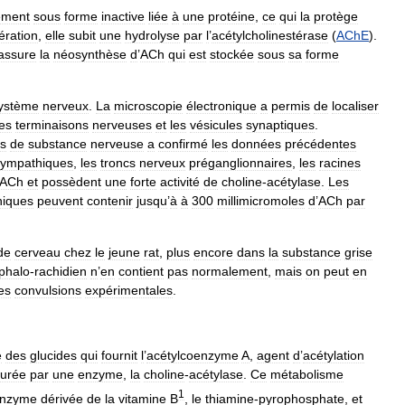
ement
sous
forme
inactive
liée
à
une
protéine
,
ce
qui
la
protège
bération
,
elle
subit
une
hydrolyse
par
l
’
acétylcholinestérase
(
AChE
).
assure
la
néosynthèse
d
’
ACh
qui
est
stockée
sous
sa
forme
ystème
nerveux
.
La
microscopie
électronique
a
permis
de
localiser
les
terminaisons
nerveuses
et
les
vésicules
synaptiques
.
s
de
substance
nerveuse
a
confirmé
les
données
précédentes
sympathiques
,
les
troncs
nerveux
préganglionnaires
,
les
racines
ACh
et
possèdent
une
forte
activité
de
choline
-
acétylase
.
Les
hiques
peuvent
contenir
jusqu
’
à
à
300
millimicromoles
d
’
ACh
par
de
cerveau
chez
le
jeune
rat
,
plus
encore
dans
la
substance
grise
phalo
-
rachidien
n
’
en
contient
pas
normalement
,
mais
on
peut
en
es
convulsions
expérimentales
.
e
des
glucides
qui
fournit
l
’
acétylcoenzyme
A
,
agent
d
’
acétylation
urée
par
une
enzyme
,
la
choline
-
acétylase
.
Ce
métabolisme
1
enzyme
dérivée
de
la
vitamine
B
,
le
thiamine
-
pyrophosphate
,
et