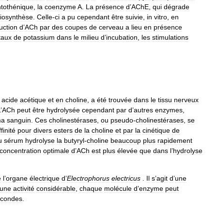
tothénique
,
la
coenzyme
A
.
La
présence
d
’
AChE
,
qui
dégrade
iosynthèse
.
Celle
-
ci
a
pu
cependant
être
suivie
,
in
vitro
,
en
uction
d
’
ACh
par
des
coupes
de
cerveau
a
lieu
en
présence
taux
de
potassium
dans
le
milieu
d
’
incubation
,
les
stimulations
acide
acétique
et
en
choline
,
a
été
trouvée
dans
le
tissu
nerveux
L
’
ACh
peut
être
hydrolysée
cependant
par
d
’
autres
enzymes
,
ma
sanguin
.
Ces
cholinestérases
,
ou
pseudo
-
cholinestérases
,
se
ffinité
pour
divers
esters
de
la
choline
et
par
la
cinétique
de
u
sérum
hydrolyse
la
butyryl
-
choline
beaucoup
plus
rapidement
concentration
optimale
d
’
ACh
est
plus
élevée
que
dans
l
’
hydrolyse
e
l
’
organe
électrique
d
’
Electrophorus
electricus
.
Il
s
’
agit
d
’
une
une
activité
considérable
,
chaque
molécule
d
’
enzyme
peut
econdes
.