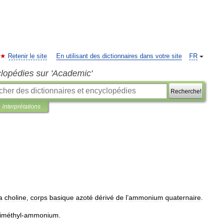
Retenir le site
En utilisant des dictionnaires dans votre site
FR
clopédies sur 'Academic'
Recherche!
interprétations
a
choline
,
corps
basique
azoté
dérivé
de
l
’
ammonium
quaternaire
.
riméthyl
-
ammonium
.