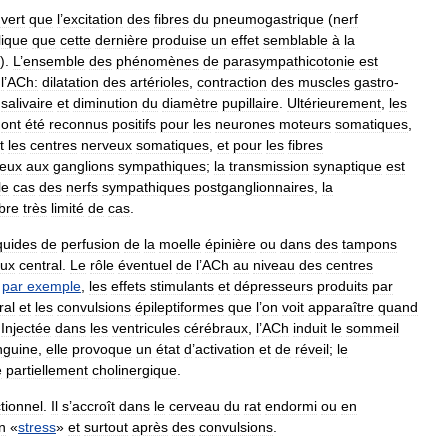
vert
que
l
’
excitation
des
fibres
du
pneumogastrique
(
nerf
lique
que
cette
dernière
produise
un
effet
semblable
à
la
).
L
’
ensemble
des
phénomènes
de
parasympathicotonie
est
l
’
ACh:
dilatation
des
artérioles
,
contraction
des
muscles
gastro
-
salivaire
et
diminution
du
diamètre
pupillaire
.
Ultérieurement
,
les
ont
été
reconnus
positifs
pour
les
neurones
moteurs
somatiques
,
t
les
centres
nerveux
somatiques
,
et
pour
les
fibres
veux
aux
ganglions
sympathiques
;
la
transmission
synaptique
est
le
cas
des
nerfs
sympathiques
postganglionnaires
,
la
bre
très
limité
de
cas
.
iquides
de
perfusion
de
la
moelle
épinière
ou
dans
des
tampons
eux
central
.
Le
rôle
éventuel
de
l
’
ACh
au
niveau
des
centres
par
exemple
,
les
effets
stimulants
et
dépresseurs
produits
par
ral
et
les
convulsions
épileptiformes
que
l
’
on
voit
apparaître
quand
.
Injectée
dans
les
ventricules
cérébraux
,
l
’
ACh
induit
le
sommeil
nguine
,
elle
provoque
un
état
d
’
activation
et
de
réveil
;
le
e
partiellement
cholinergique
.
tionnel
.
Il
s
’
accroît
dans
le
cerveau
du
rat
endormi
ou
en
n
«
stress
»
et
surtout
après
des
convulsions
.