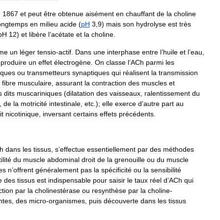
n
1867
et
peut
être
obtenue
aisément
en
chauffant
de
la
choline
ongtemps
en
milieu
acide
(
pH
3
,
9
)
mais
son
hydrolyse
est
très
pH
12
)
et
libère
l
’
acétate
et
la
choline
.
me
un
léger
tensio
-
actif
.
Dans
une
interphase
entre
l
’
huile
et
l
’
eau
,
produire
un
effet
électrogène
.
On
classe
l
’
ACh
parmi
les
iques
ou
transmetteurs
synaptiques
qui
réalisent
la
transmission
fibre
musculaire
,
assurant
la
contraction
des
muscles
et
s
dits
muscariniques
(
dilatation
des
vaisseaux
,
ralentissement
du
,
de
la
motricité
intestinale
,
etc
.);
elle
exerce
d
’
autre
part
au
it
nicotinique
,
inversant
certains
effets
précédents
.
h
dans
les
tissus
,
s
’
effectue
essentiellement
par
des
méthodes
ilité
du
muscle
abdominal
droit
de
la
grenouille
ou
du
muscle
es
n
’
offrent
généralement
pas
la
spécificité
ou
la
sensibilité
e
des
tissus
est
indispensable
pour
saisir
le
taux
réel
d
’
ACh
qui
ction
par
la
cholinestérase
ou
resynthèse
par
la
choline
-
ntes
,
des
micro
-
organismes
,
puis
découverte
dans
les
tissus