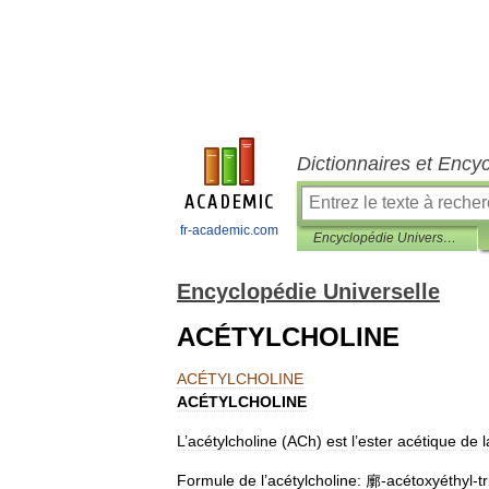
Dictionnaires et Ency
fr-academic.com
Encyclopédie Universelle
Encyclopédie Universelle
ACÉTYLCHOLINE
ACÉTYLCHOLINE
ACÉTYLCHOLINE
L
’
acétylcholine
(
ACh
)
est
l
’
ester
acétique
de
l
Formule
de
l
’
acétylcholine:
廓
-
acétoxyéthyl
-
t