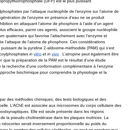
sopropylfluorophosphate
(
DFP
)
est
le
plus
puissant
.
ylphosphates
par
l
’
attaque
nucléophile
de
l
’
enzyme
sur
l
’
atome
de
égénération
de
l
’
enzyme
en
présence
d
’
eau
ne
se
produit
hibition
en
attaquant
l
’
atome
de
phosphore
à
l
’
aide
d
’
un
agent
plus
efficaces
,
parmi
ces
agents
,
associent
le
groupe
nucléophile
um
quaternaire
qui
favorise
l
’
attachement
avec
l
’
enzyme
et
ée
l
’
attaque
de
l
’
atome
de
phosphore
.
Ces
considérations
puissant
de
la
pyridine
2
-
aldoxime
-
méthiodide
(
PAM
)
qui
s
’
est
lcoylphosphates
in
vitro
et
in
vivo
.
L
’
atropine
peut
également
être
er
que
la
préparation
de
la
PAM
est
le
résultat
d
’
une
étude
e
la
recherche
d
’
une
conformation
complémentaire
à
l
’
enzyme
approche
biochimique
pour
comprendre
la
physiologie
et
la
par
des
méthodes
chimiques
,
des
tests
biologiques
et
des
oelle
.
L
’
AChE
est
associée
aux
microsomes
du
corps
cellulaire
des
postsynaptiques
.
Elle
est
seule
présente
dans
les
régions
de
la
pseudo
-
cholinestérase
dans
les
plaques
motrices
.
La
u
néocortex
serait
inversement
proportionnelle
au
poids
du
avec
le
nombre
des
cellules
cérébrales
,
on
peut
en
conclure
que