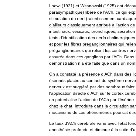
Loewi
(
1921
)
et
Witanowski
(
1925
)
ont
décou
parasympathique
)
libère
de
l
’
ACh
,
ce
qui
exp
stimulation
du
nerf
(
ralentissement
cardiaque
d
’
ailleurs
classiquement
attribué
à
l
’
action
de
intestinaux
,
vésicaux
,
bronchiques
,
sécrétion
tests
d
’
identification
des
nerfs
cholinergiques
et
pour
les
fibres
préganglionnaires
qui
relien
préganglionnaires
qui
relient
les
centres
ner
assurée
dans
ces
ganglions
par
l
’
ACh
.
Dans
démonstration
n
’
a
été
faite
que
dans
un
nom
On
a
constaté
la
présence
d
’
ACh
dans
des
l
ésérinés
placés
au
contact
du
système
nerv
nerveux
est
suggéré
par
des
nombreux
faits:
l
’
application
directe
d
’
ACh
sur
le
cortex
céréb
on
potentialise
l
’
action
de
l
’
ACh
par
l
’
ésérine
chez
le
chat
.
Introduite
dans
la
circulation
sa
mécanisme
de
ces
phénomènes
pourrait
êtr
Le
taux
d
’
ACh
cérébrale
varie
avec
l
’
état
fonc
anesthésie
profonde
et
diminue
à
la
suite
d
’
u