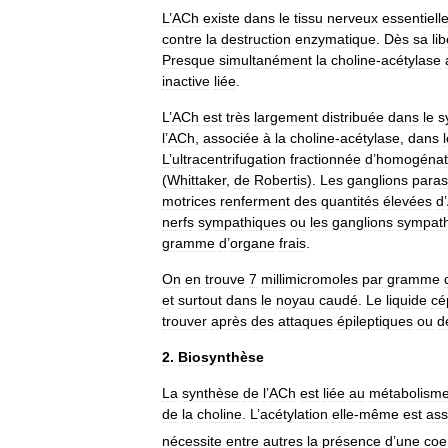
L
’
ACh
existe
dans
le
tissu
nerveux
essentiell
contre
la
destruction
enzymatique
.
Dès
sa
li
Presque
simultanément
la
choline
-
acétylase
inactive
liée
.
L
’
ACh
est
très
largement
distribuée
dans
le
s
l
’
ACh
,
associée
à
la
choline
-
acétylase
,
dans
L
’
ultracentrifugation
fractionnée
d
’
homogénat
(
Whittaker
,
de
Robertis
).
Les
ganglions
para
motrices
renferment
des
quantités
élevées
d
’
nerfs
sympathiques
ou
les
ganglions
sympat
gramme
d
’
organe
frais
.
On
en
trouve
7
millimicromoles
par
gramme
et
surtout
dans
le
noyau
caudé
.
Le
liquide
cé
trouver
après
des
attaques
épileptiques
ou
d
2
.
Biosynthèse
La
synthèse
de
l
’
ACh
est
liée
au
métabolism
de
la
choline
.
L
’
acétylation
elle
-
même
est
ass
nécessite
entre
autres
la
présence
d
’
une
co